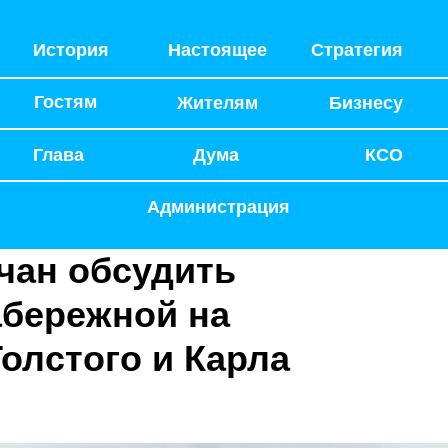
История
Настоящее
Стратегия
Гостям
Жителям
Бизнесу
Глава
Дума
КСО
Администрация
чан обсудить
абережной на
олстого и Карла