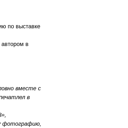
ию по выставке
 автором в
овно вместе с
печатлел в
8»,
ту фотографию,