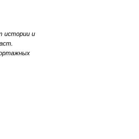
т истории и
аст.
портажных