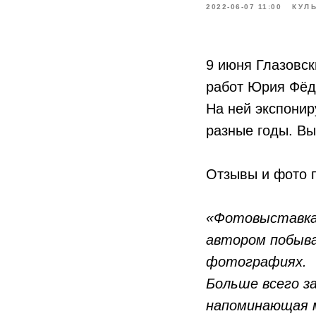
2022-06-07 11:00
КУЛ
9 июня Глазовск
работ Юрия Фёд
На ней экспони
разные годы. Вы
⠀
Отзывы и фото п
«Фотовыставка
автором побыва
фотографиях.
Больше всего з
напоминающая м