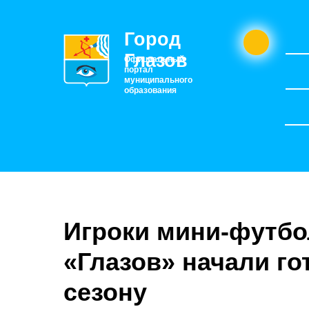
Город
Глазов
Официальный
портал
муниципального
образования
Игроки мини-футбо
«Глазов» начали го
сезону