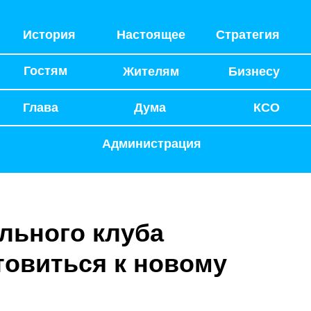
История
Настоящее
Стратегия
Гостям
Жителям
Бизнесу
Глава
Дума
КСО
Администрация
льного клуба
товиться к новому