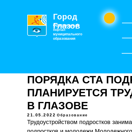
Город
Глазов
Официальный
портал
муниципального
образования
ПОРЯДКА СТА ПО
ПЛАНИРУЕТСЯ ТРУ
В ГЛАЗОВЕ
21.05.2022
Образование
Трудоустройством подростков занима
подростков и молодежи Молодежного