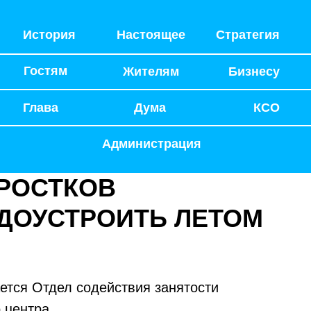
История
Настоящее
Стратегия
Гостям
Жителям
Бизнесу
Глава
Дума
КСО
Администрация
ДРОСТКОВ
ДОУСТРОИТЬ ЛЕТОМ
ется Отдел содействия занятости
 центра.