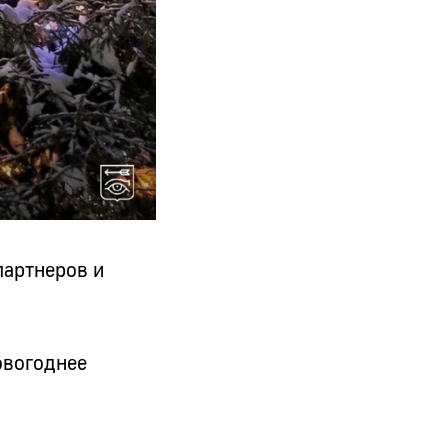
партнеров и
овогоднее