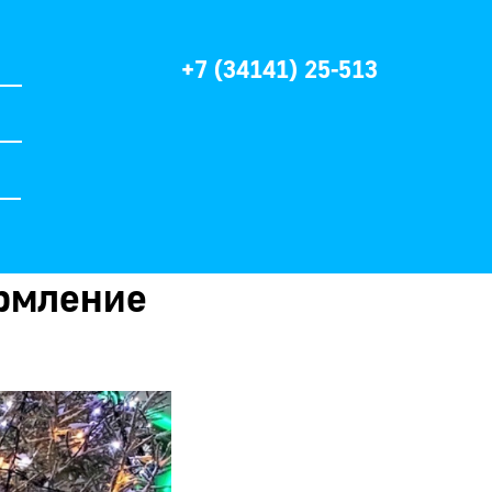
+7 (34141) 25-513
ормление