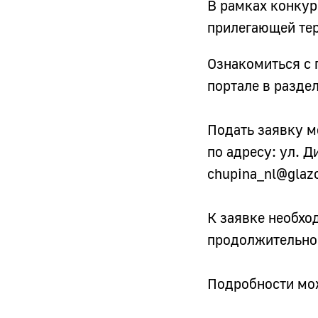
В рамках конкур
прилегающей те
Ознакомиться с
портале в разде
Подать заявку м
по адресу: ул. Д
chupina_nl@glaz
К заявке необхо
продолжительнос
Подробности мож