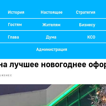
История
Настоящее
Стратегия
Гостям
Жителям
Бизнесу
Глава
Дума
КСО
Администрация
на лучшее новогоднее оф
БИЗНЕС