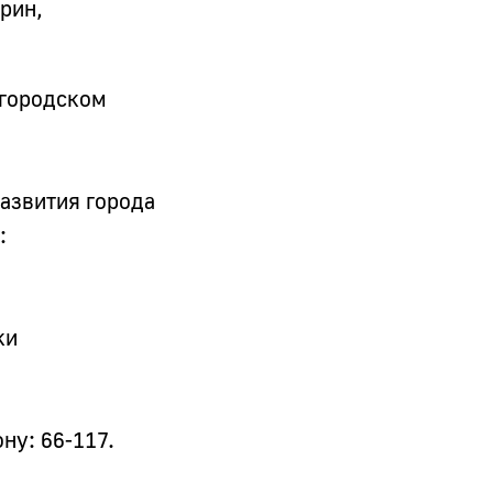
рин,
 городском
развития города
:
ки
ну: 66-117.