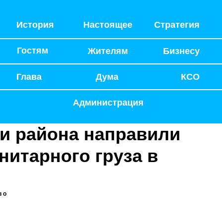
История
Настоящее
Стратегия
Гостям
Жителям
Бизнесу
Глава
Дума
КСО
Администрация
ли района направили
нитарного груза в
во