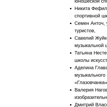
юношеской сп
Никита Фефил
спортивной ш
Семен Анточ,
туристов,
Савелий Жуйко
музыкальной 
Татьяна Несте
школы искусст
Аделина Глав
музыкального 
«Глазовчанка»
Валерия Наго
изобразительн
Дмитрий Влас