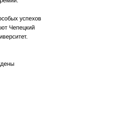
премии.
особых успехов
вают
Чепецкий
иверситет
.
ждены