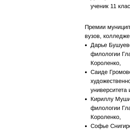
ученик 11 кла
Премии муницип
вузов, колледже
Дарье Бушуево
филологии Гла
Короленко,
Саиде Громово
художественно
университета 
Кириллу Мушин
филологии Гла
Короленко,
Софье Снигире