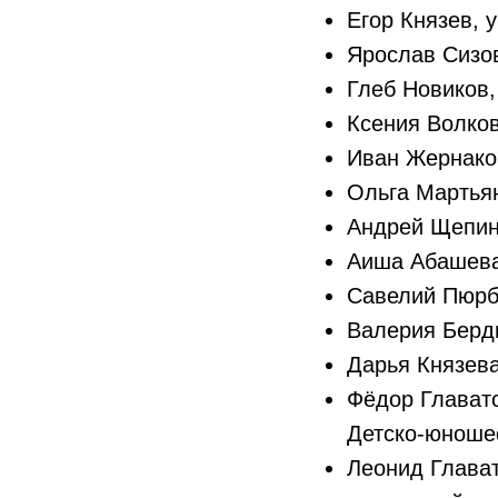
Егор Князев, 
Ярослав Сизов
Глеб Новиков,
Ксения Волков
Иван Жернаков
Ольга Мартьян
Андрей Щепин,
Аиша Абашева
Савелий Пюрбе
Валерия Бердн
Дарья Князева
Фёдор Главатс
Детско-юношес
Леонид Глават