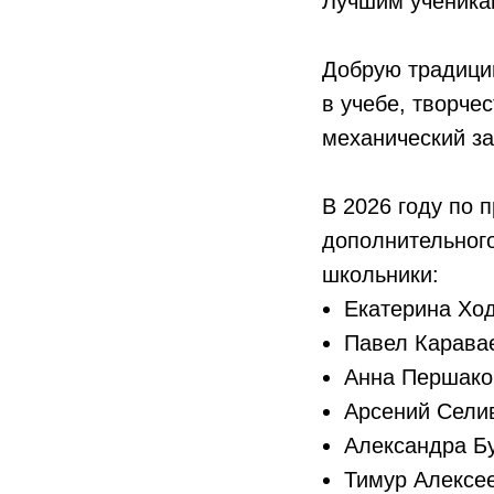
Лучшим ученика
Добрую традици
в учебе, творче
механический з
В 2026 году по 
дополнительног
школьники:
Екатерина Ход
Павел Каравае
Анна Першаков
Арсений Селив
Александра Бу
Тимур Алексее