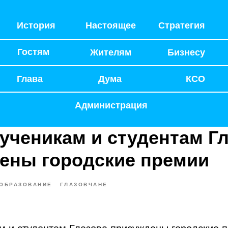
История
Настоящее
Стратегия
Гостям
Жителям
Бизнесу
Глава
Дума
КСО
Администрация
ученикам и студентам Г
ены городские премии
ОБРАЗОВАНИЕ
ГЛАЗОВЧАНЕ