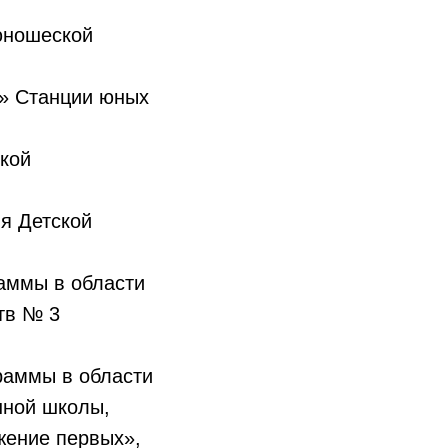
юношеской
х» Станции юных
кой
я Детской
аммы в области
тв № 3
раммы в области
нной школы,
жение первых»,