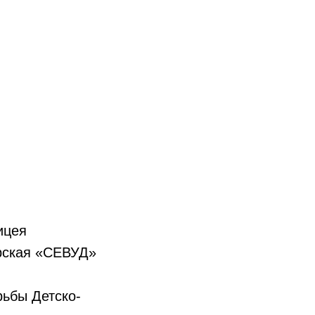
ицея
ерская «СЕВУД»
рьбы Детско-