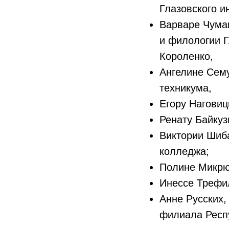
Глазовского и
Варваре Чумак
и филологии Г
Короленко,
Ангелине Сему
техникума,
Егору Наговиц
Ренату Байкуз
Виктории Шиба
колледжа;
Полине Микрюк
Инессе Трефил
Анне Русских,
филиала Респ