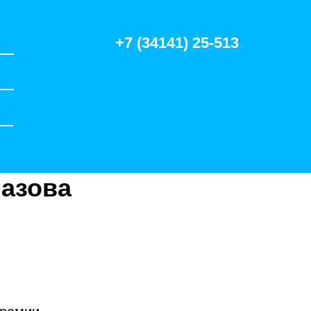
+7 (34141) 25-513
лазова