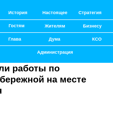
История
Настоящее
Стратегия
Гостям
Жителям
Бизнесу
Глава
Дума
КСО
Администрация
ли работы по
абережной на месте
я