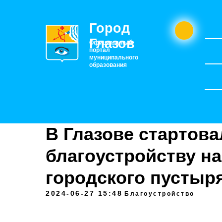
Город
Глазов
Официальный
портал
муниципального
образования
В Глазове стартова
благоустройству н
городского пустыр
2024-06-27 15:48
Благоустройство