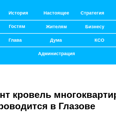
История
Настоящее
Стратегия
Гостям
Жителям
Бизнесу
Глава
Дума
КСО
Администрация
нт кровель многокварт
роводится в Глазове