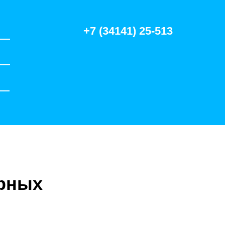
+7 (34141) 25-513
ирных