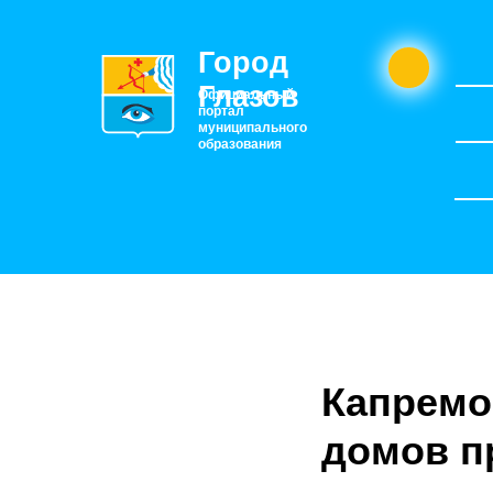
Город
Глазов
Официальный
портал
муниципального
образования
Капремо
домов п