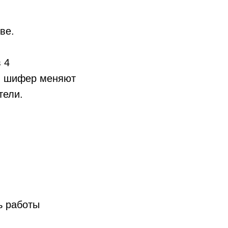
ве.
 4
ый шифер меняют
тели.
ь работы