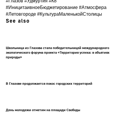
#Глазов
#Удмуртия
#К8
#ИницитаивноеБюджетирование
#Атмосфера
#Летовгороде
#КультураМаленькойСтолицы
See also
Школьница из Глазова стала победительницей международного
экологического форума проекта «Территория успеха: в объятиях
природы»
В Глазове продолжается покос городских территорий
День молодежи отметим на площади Свободы