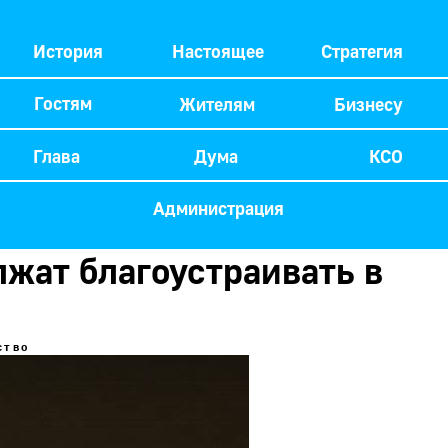
История
Настоящее
Стратегия
Гостям
Жителям
Бизнесу
Глава
Дума
КСО
Администрация
лжат благоустраивать в
ство