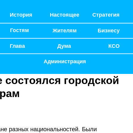
История
Настоящее
Стратегия
Гостям
Жителям
Бизнесу
Глава
Дума
КСО
Администрация
е состоялся городской
йрам
чане разных национальностей. Были