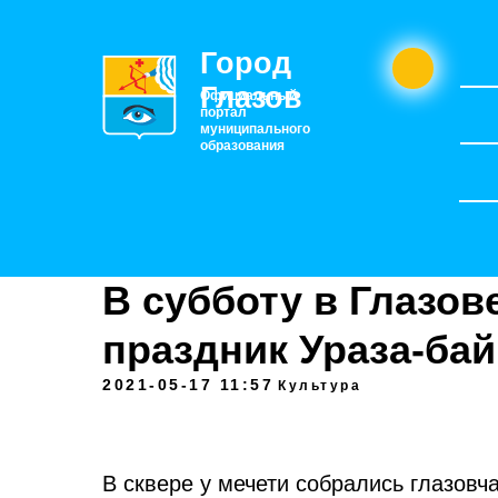
Город
Глазов
Официальный
портал
муниципального
образования
В субботу в Глазов
праздник Ураза-ба
2021-05-17 11:57
Культура
В сквере у мечети собрались глазов