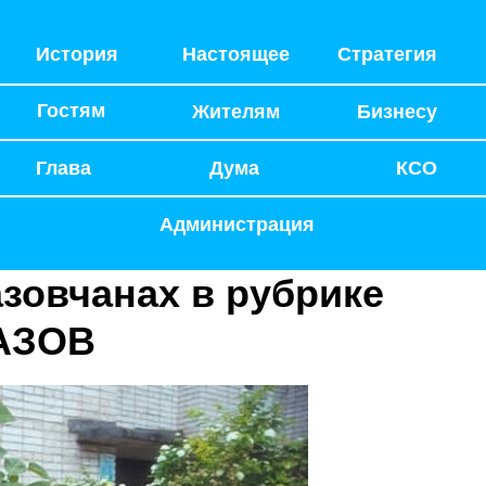
История
Настоящее
Стратегия
Гостям
Жителям
Бизнесу
Глава
Дума
КСО
Администрация
зовчанах в рубрике
АЗОВ