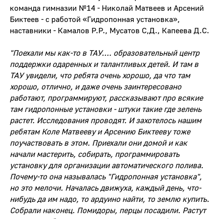
команда гимназии №14 - Николай Матвеев и Арсений
Биктеев - с работой «Гидропонная установка»,
наставники - Камалов Р.Р., Мусатов С,Д., Капеева Д.С.
"Поехали мы как-то в ТАУ.... образовательный центр
поддержки одаренных и талантливых детей. И там в
ТАУ увидели, что ребята очень хорошо, да что там
хорошо, отлично, и даже очень заинтересовано
работают, программируют, рассказывают про всякие
там гидропонные установки - штуки такие где зелень
растет. Исследования проводят. И захотелось нашим
ребятам Коле Матвееву и Арсению Биктееву тоже
поучаствовать в этом. Приехали они домой и как
начали мастерить, собирать, программировать
установку для организации автоматического полива.
Почему-то она называлась "Гидропонная установка",
но это мелочи. Началась движуха, каждый день, что-
нибудь да им надо, то ардуино найти, то землю купить.
Собрали наконец. Помидоры, перцы посадили. Растут