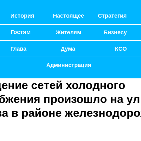
История
Настоящее
Стратегия
Гостям
Жителям
Бизнесу
Глава
Дума
КСО
Администрация
ение сетей холодного
бжения произошло на ул
а в районе железнодор