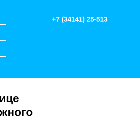
+7 (34141) 25-513
ице
ожного