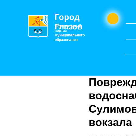
Город
Глазов
Официальный
портал
муниципального
образования
Поврежд
водосна
Сулимов
вокзала