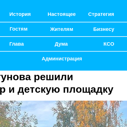
История
Настоящее
Стратегия
Гостям
Жителям
Бизнесу
Глава
Дума
КСО
Администрация
гунова решили
ер и детскую площадку