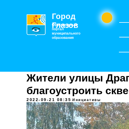
Город
Глазов
Официальный
портал
муниципального
образования
Жители улицы Дра
благоустроить скв
2022-09-21 08:35
Инициативы